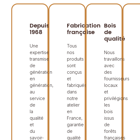
Depuis
Fabrication
Bois
1968
française
de
qualité
Une
Tous
expertise
nos
Nous
transmise
produits
travaillons
de
sont
avec
génération
conçus
des
en
et
fournisseurs
génération,
fabriqués
locaux
au
dans
et
service
notre
privilégions
de
atelier
les
la
en
bois
qualité
France,
issus
et
garantie
de
du
de
forêts
savoir-
qualité
françaises