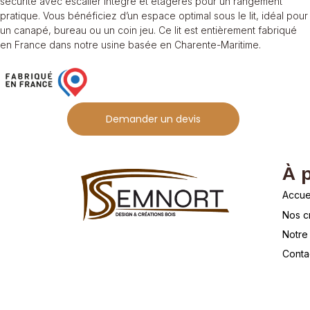
sécurité avec escalier intégré et étagères pour un rangement
pratique. Vous bénéficiez d’un espace optimal sous le lit, idéal pour
un canapé, bureau ou un coin jeu. Ce lit est entièrement fabriqué
en France dans notre usine basée en Charente-Maritime.
Demander un devis
À 
Accue
Nos c
Notre 
Conta