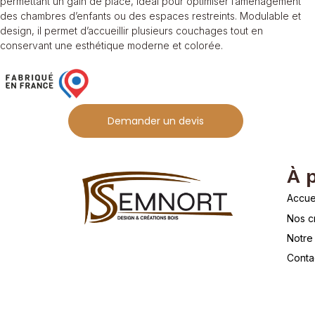
permettant un gain de place, idéal pour optimiser l’aménagement
des chambres d’enfants ou des espaces restreints. Modulable et
design, il permet d’accueillir plusieurs couchages tout en
conservant une esthétique moderne et colorée.
Demander un devis
À 
Accue
Nos c
Notre 
Conta