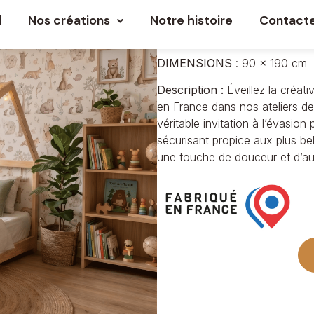
Lit ca
l
Nos créations
Notre histoire
Contact
DIMENSIONS
:
90 x 190 cm
Description :
Éveillez la créati
en France dans nos ateliers d
véritable invitation à l’évasi
sécurisant propice aux plus be
une touche de douceur et d’auth