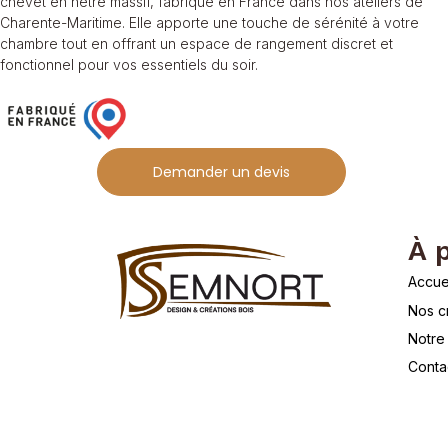
chevet en hêtre massif, fabriqué en France dans nos ateliers de
Charente-Maritime. Elle apporte une touche de sérénité à votre
chambre tout en offrant un espace de rangement discret et
fonctionnel pour vos essentiels du soir.
Demander un devis
À 
Accue
Nos c
Notre 
Conta